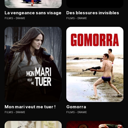
La vengeance sans visage
Des blessures invisibles
FILMS
DRAME
FILMS
DRAME
Mon mari veut me tuer !
Gomorra
FILMS
DRAME
FILMS
DRAME