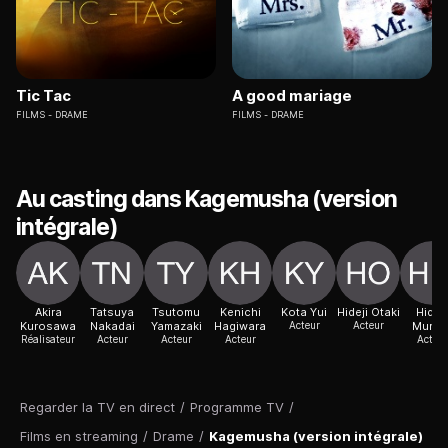
Tic Tac
A good mariage
FILMS
DRAME
FILMS
DRAME
Au casting dans Kagemusha (version
intégrale)
Akira
Tatsuya
Tsutomu
Kenichi
Kota Yui
Hideji Otaki
Hide
Kurosawa
Nakadai
Yamazaki
Hagiwara
Acteur
Acteur
Murot
Réalisateur
Acteur
Acteur
Acteur
Acteur
Regarder la TV en direct
/
Programme TV
/
Films en streaming
/
Drame
/
Kagemusha (version intégrale)