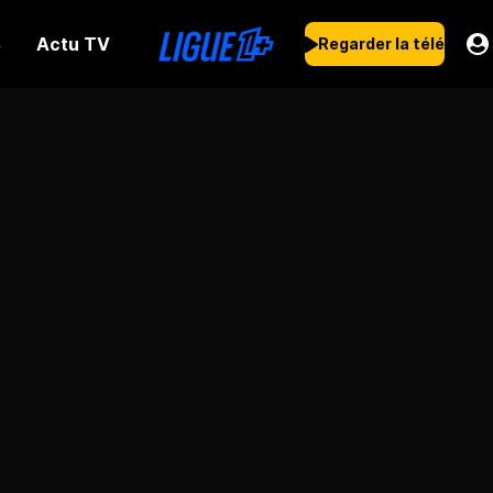
Actu TV
s
Regarder la télé