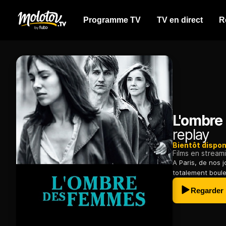
Programme TV
TV en direct
R
L'ombre
replay
Bientôt dispon
Films en stream
A Paris, de nos 
totalement boule
Regarder