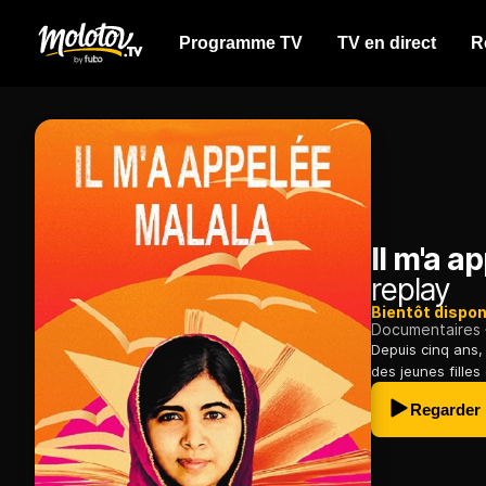
Programme TV
TV en direct
R
Il m'a a
replay
Bientôt dispon
Documentaires
Depuis cinq ans, 
des jeunes fille
Regarder