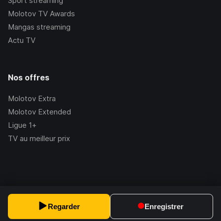
Sport streaming
Molotov TV Awards
Mangas streaming
Actu TV
Nos offres
Molotov Extra
Molotov Extended
Ligue 1+
TV au meilleur prix
©Molotov
2026
, Version:
2.228.1
Regarder
Enregistrer