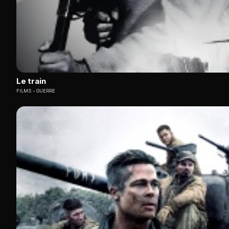
Le train
FILMS
GUERRE