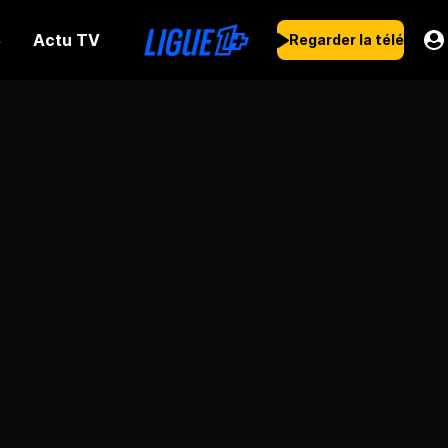
Actu TV
s
Regarder la télé