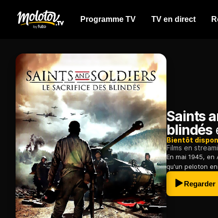
Programme TV
TV en direct
R
Saints a
blindés
Bientôt dispon
Films en stream
En mai 1945, en 
qu'un peloton e
Regarder