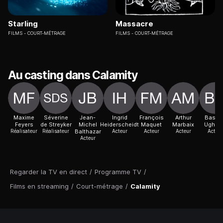
Starling
Massacre
FILMS
COURT-MÉTRAGE
FILMS
COURT-MÉTRAGE
Au casting dans Calamity
Maxime
Séverine
Jean-
Ingrid
François
Arthur
Bastie
Feyers
de Streyker
Michel
Heiderscheidt
Maquet
Marbaix
Ughet
Réalisateur
Réalisateur
Balthazar
Acteur
Acteur
Acteur
Acteur
Acteur
Regarder la TV en direct
/
Programme TV
/
Films en streaming
/
Court-métrage
/
Calamity