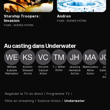
Starship Troopers :
Andron
Invasion
FILMS
SCIENCE-FICTION
FILMS
SCIENCE-FICTION
Au casting dans Underwater
William
Kristen
Vincent
T.J. Miller
Jessica
Mamoudou
John
Eubank
Stewart
Cassel
Acteur
Henwick
Athie
Gallagh
Réalisateur
Actrice
Acteur
Actrice
Acteur
Jr
Acteur
Regarder la TV en direct
/
Programme TV
/
Films en streaming
/
Science-fiction
/
Underwater