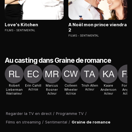
Love's Kitchen
A Noël mon prince viendra
2
FILMS
SENTIMENTAL
FILMS
SENTIMENTAL
Au casting dans Graine de romance
Robert
Erin Cahill
Marcus
Colleen
Trish Allen
Kaare
Forbe
Lieberman
Actrice
Rosner
Wheeler
Acteur
Anderson
Angu
Réalisateur
Acteur
Actrice
Acteur
Acteur
Regarder la TV en direct
/
Programme TV
/
Films en streaming
/
Sentimental
/
Graine de romance