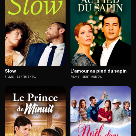
Slow
L'amour au pied du sapin
FILMS
SENTIMENTAL
FILMS
SENTIMENTAL