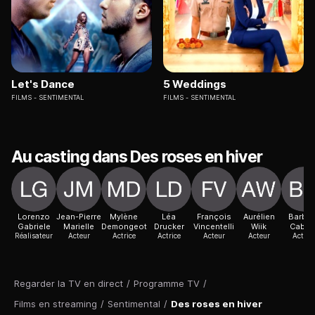
Let's Dance
5 Weddings
FILMS
SENTIMENTAL
FILMS
SENTIMENTAL
Au casting dans Des roses en hiver
Lorenzo
Jean-Pierre
Mylène
Léa
François
Aurélien
Barbar
Gabriele
Marielle
Demongeot
Drucker
Vincentelli
Wiik
Cabrit
Réalisateur
Acteur
Actrice
Actrice
Acteur
Acteur
Actric
Regarder la TV en direct
/
Programme TV
/
Films en streaming
/
Sentimental
/
Des roses en hiver