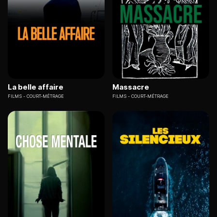
La belle affaire
Massacre
FILMS
COURT-MÉTRAGE
FILMS
COURT-MÉTRAGE