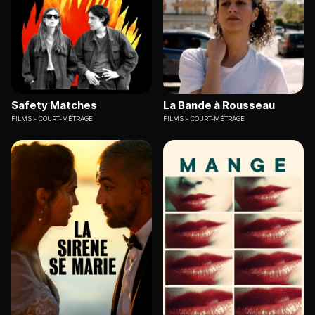
Safety Matches
La Bande à Rousseau
FILMS
COURT-MÉTRAGE
FILMS
COURT-MÉTRAGE