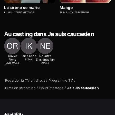
La sirène se marie
Mange
FILMS
COURT-MÉTRAGE
FILMS
COURT-MÉTRAGE
Au casting dans Je suis caucasien
Olivier
Isma Kébé
Nouritza
Riche
Acteur
Emmanuelian
Réalisateur
Acteur
Regarder la TV en direct
/
Programme TV
/
Films en streaming
/
Court-métrage
/
Je suis caucasien