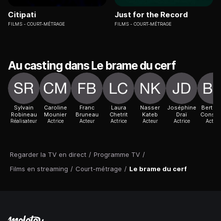
Citipati
Just for the Record
FILMS
COURT-MÉTRAGE
FILMS
COURT-MÉTRAGE
Au casting dans Le brame du cerf
Sylvain
Caroline
Franc
Laura
Nasser
Joséphine
Bertra
Robineau
Mounier
Bruneau
Chetrit
Kateb
Draï
Consta
Réalisateur
Actrice
Acteur
Actrice
Acteur
Actrice
Acteur
Regarder la TV en direct
/
Programme TV
/
Films en streaming
/
Court-métrage
/
Le brame du cerf