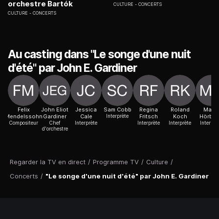
orchestre Bartók
CULTURE
CONCERTS
CULTURE
CONCERTS
Au casting dans "Le songe d'une nuit
d'été" par John E. Gardiner
Felix
John Eliot
Jessica
Sam Cobb
Regina
Roland
Mavi
Mendelssohn
Gardiner
Cale
Interprète
Fritsch
Koch
Hörbig
Compositeur
Chef
Interprète
Interprète
Interprète
Interprè
d'orchestre
Regarder la TV en direct
/
Programme TV
/
Culture
/
Concerts
/
"Le songe d'une nuit d'été" par John E. Gardiner