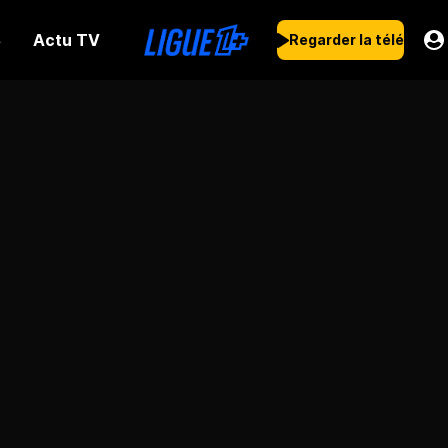
Actu TV
s
Regarder la télé