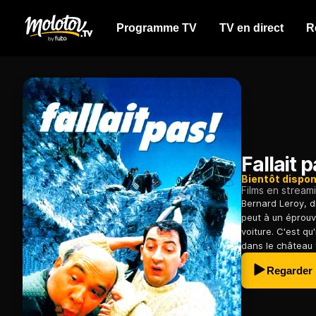
Programme TV
TV en direct
R
Fallait p
Bientôt dispon
Films en stream
Bernard Leroy, di
peut à un éprouv
voiture. C'est qu
dans le château f
Regarder