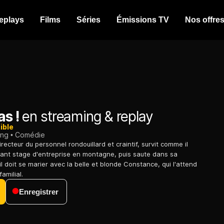
eplays
Films
Séries
Émissions TV
Nos offre
as !
en streaming & replay
ible
ing
Comédie
recteur du personnel rondouillard et craintif, survit comme il
ant stage d'entreprise en montagne, puis saute dans sa
'il doit se marier avec la belle et blonde Constance, qui l'attend
amilial.
Enregistrer