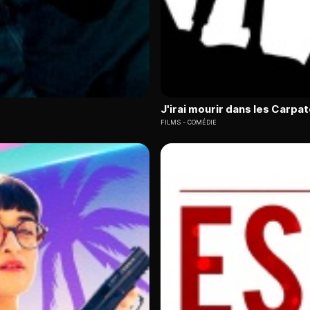
J'irai mourir dans les Carpa
FILMS
COMÉDIE