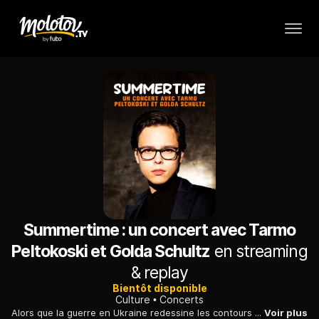
Summertime : un concert avec Tarmo
Peltokoski et Golda Schultz
en streaming
& replay
Bientôt disponible
Culture
Concerts
Alors que la guerre en Ukraine redessine les contours d'une géopolitique des blocs, ce concert, capté en avril 2022 à l'auditorium de Radio France, trace un pont entre l'Amérique et l'URSS, entre le classicisme et la modernité.
Voir plus