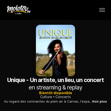
Unique - Un artiste, un lieu, un concert
en streaming & replay
Bientôt disponible
Culture
Concerts
Au regard des contraintes du plein air à Carnac, l'espace de jeu du violoniste franco-serbe Nemanja Radulovic et de ses musiciens a été repensé, pour un concert enregistré d'un seul trait. Aux côtés de l'œuvre de Rimski-Korsakov, le soliste a inscrit Bach, Vivaldi, Kreisler, Bloch et des musiques traditionnelles serbes. La mixité du programme, qui souhaite associer des œuvres populaires à d'autres moins familières du grand public, permet également à Nemanja Radulovic de se livrer sur sa relation à la musique.
Voir plus