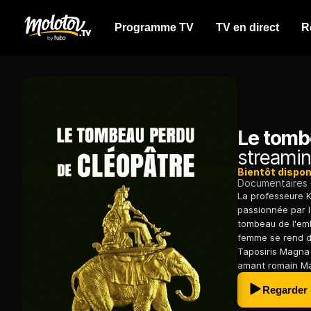
Programme TV
TV en direct
R
Le tomb
streamin
Bientôt dispon
Documentaires
La professeure K
passionnée par l'
tombeau de l'emb
femme se rend da
Taposiris Magna 
amant romain Mar
Regarder