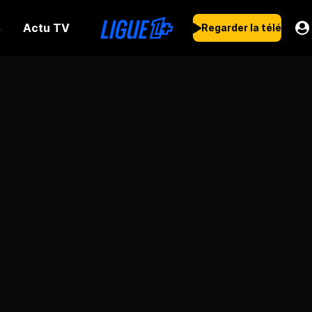
Actu TV
s
Regarder la télé