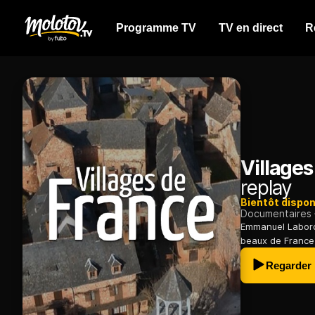
Programme TV
TV en direct
R
Village
replay
Bientôt dispon
Documentaires
Emmanuel Laborde
beaux de France,
Regarder