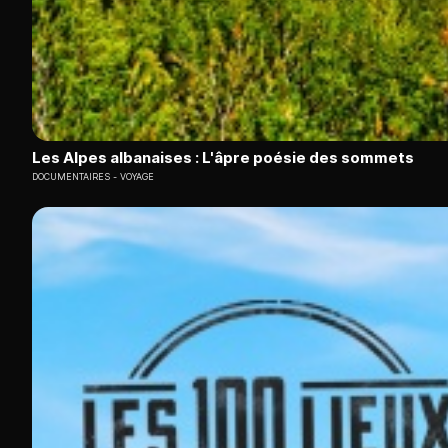
Les Alpes albanaises : L'âpre poésie des sommets
DOCUMENTAIRES
VOYAGE