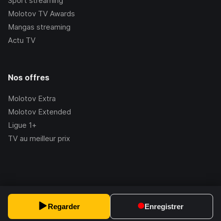
Sport streaming
Molotov TV Awards
Mangas streaming
Actu TV
Nos offres
Molotov Extra
Molotov Extended
Ligue 1+
TV au meilleur prix
©Molotov
2026
, Version:
2.228.1
Regarder
Enregistrer