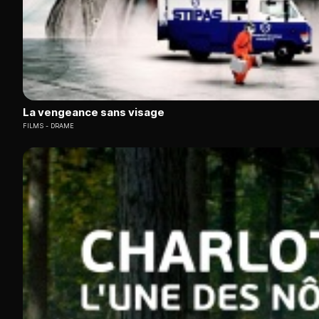
La vengeance sans visage
FILMS
DRAME