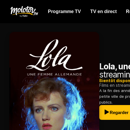
Programme TV
TV en direct
R
Lola, u
streamin
Bientôt dispon
Films en stream
A la fin des ann
petite ville de 
publics.
Regarder