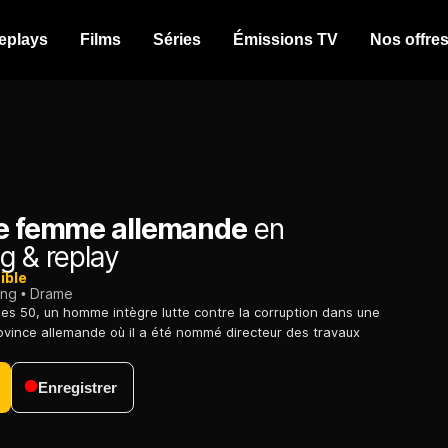
eplays
Films
Séries
Émissions TV
Nos offre
ne femme allemande
en
g & replay
ible
ing
Drame
ées 50, un homme intègre lutte contre la corruption dans une
province allemande où il a été nommé directeur des travaux
Enregistrer