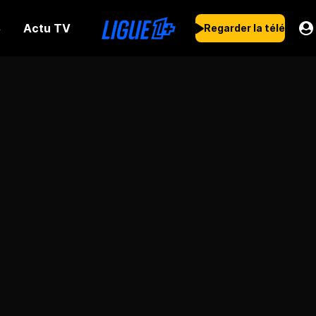
Actu TV
s
Regarder la télé