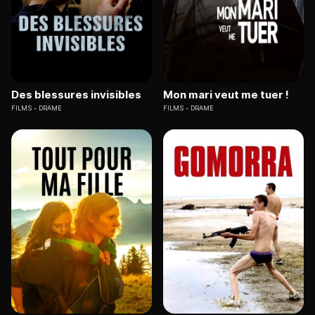
Des blessures invisibles
Mon mari veut me tuer !
FILMS
DRAME
FILMS
DRAME