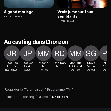
A good mariage
Vrais jumeaux faux
semblants
FILMS
DRAME
FILMS
DRAME
Au casting dans L'horizon
Jacques
Jacques
Macha
René Dary
Monique
Steve
Philip
Rouffio
Perrin
Meril
Acteur
Mélinand
Gadler
Brizar
Réalisateur
Acteur
Actrice
Actrice
Acteur
Acteur
Regarder la TV en direct
/
Programme TV
/
Films en streaming
/
Drame
/
L'horizon