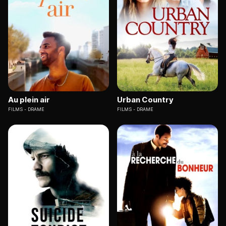
Au plein air
Urban Country
FILMS
DRAME
FILMS
DRAME