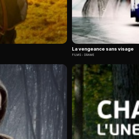
La vengeance sans visage
FILMS
DRAME