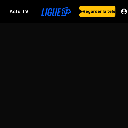
Actu TV
s
Regarder la télé