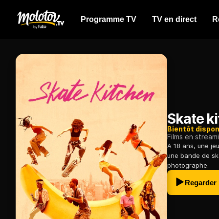
Programme TV
TV en direct
R
Skate k
Bientôt dispon
Films en stream
A 18 ans, une jeu
une bande de sk
photographe.
Regarder