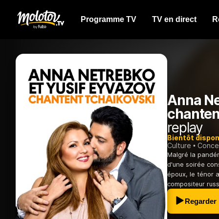
Programme TV
TV en direct
R
Anna Ne
chanten
replay
Bientôt dispon
Culture
Conce
Malgré la pandém
d'une soirée con
époux, le ténor 
compositeur russ
Regarder