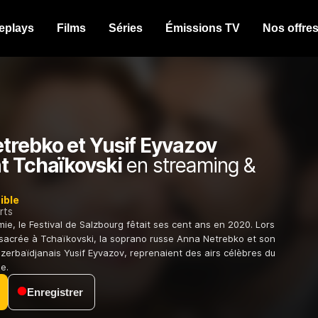
eplays
Films
Séries
Émissions TV
Nos offre
trebko et Yusif Eyvazov
t Tchaïkovski
en streaming &
ible
rts
ie, le Festival de Salzbourg fêtait ses cent ans en 2020. Lors
sacrée à Tchaïkovski, la soprano russe Anna Netrebko et son
azerbaïdjanais Yusif Eyvazov, reprenaient des airs célèbres du
e.
Enregistrer