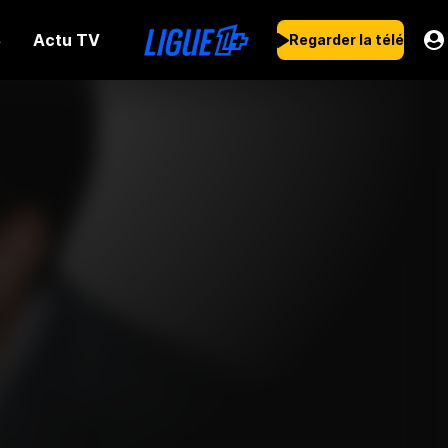
Actu TV
s
Regarder la télé