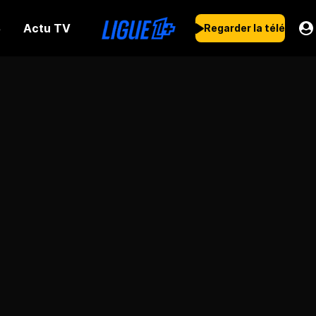
Actu TV
s
Regarder la télé