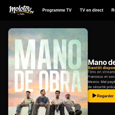
Programme TV
TV en direct
R
Mano de
Bientôt dispon
Films en stream
Francisco et son
Mexico. Mal payés
de sécurité préca
Regarder