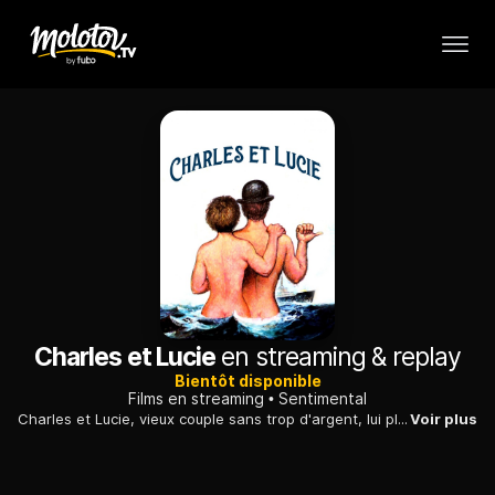
Charles et Lucie
en streaming & replay
Bientôt disponible
Films en streaming
Sentimental
Charles et Lucie, vieux couple sans trop d'argent, lui plus ou moins brocanteur, elle gardienne d'immeuble et femme de ménage, voient débarquer un notaire qui leur annonce qu'ils viennent d'hériter d'une luxueuse maison dans le Sud de la France, d'une voiture et de la rente de l'argent placé en Suisse par une parente éloignée et inconnue récemment décédée.
Voir plus