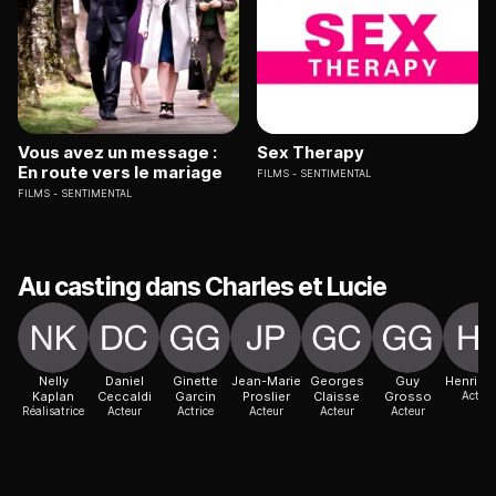
Vous avez un message :
Sex Therapy
En route vers le mariage
FILMS
SENTIMENTAL
FILMS
SENTIMENTAL
Au casting dans Charles et Lucie
Nelly
Daniel
Ginette
Jean-Marie
Georges
Guy
Henri Ti
Kaplan
Ceccaldi
Garcin
Proslier
Claisse
Grosso
Acteur
Réalisatrice
Acteur
Actrice
Acteur
Acteur
Acteur