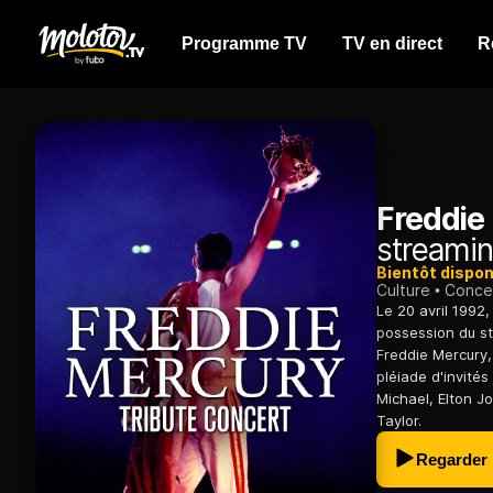
Programme TV
TV en direct
R
Freddie 
streamin
Bientôt dispon
Culture
Conce
Le 20 avril 1992
possession du s
Freddie Mercury,
pléiade d'invité
Michael, Elton J
Taylor.
Regarder