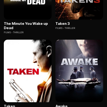
The Minute You Wake up
Taken 3
Dead
FILMS
THRILLER
FILMS
THRILLER
Taken
Awake