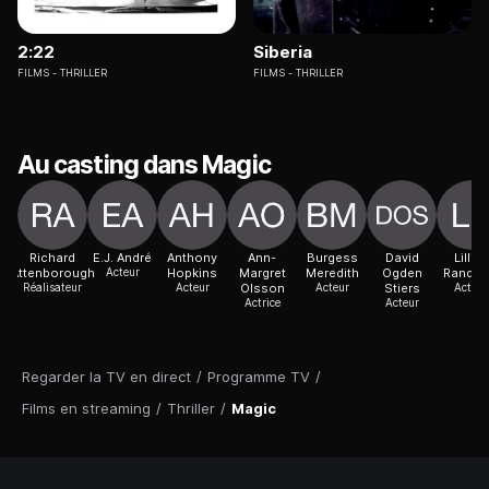
2:22
Siberia
FILMS
THRILLER
FILMS
THRILLER
Au casting dans Magic
Richard
E.J. André
Anthony
Ann-
Burgess
David
Lillian
Attenborough
Acteur
Hopkins
Margret
Meredith
Ogden
Randol
Réalisateur
Acteur
Olsson
Acteur
Stiers
Actric
Actrice
Acteur
Regarder la TV en direct
/
Programme TV
/
Films en streaming
/
Thriller
/
Magic