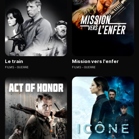
Le train
Mission vers l'enfer
FILMS
GUERRE
FILMS
GUERRE