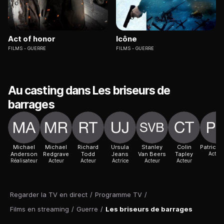
Act of honor
Icône
FILMS
GUERRE
FILMS
GUERRE
Au casting dans Les briseurs de
barrages
Michael
Michael
Richard
Ursula
Stanley
Colin
Patrick B
Anderson
Redgrave
Todd
Jeans
Van Beers
Tapley
Acteur
Réalisateur
Acteur
Acteur
Actrice
Acteur
Acteur
Regarder la TV en direct
/
Programme TV
/
Films en streaming
/
Guerre
/
Les briseurs de barrages