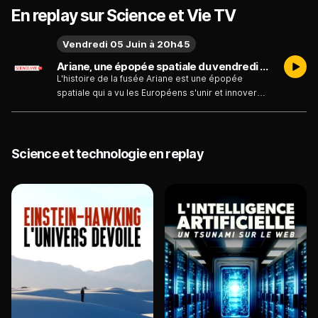
En replay sur Science et Vie TV
Vendredi 05 Juin à 20h45
Ariane, une épopée spatiale du vendredi 05 juin
L'histoire de la fusée Ariane est une épopée
spatiale qui a vu les Européens s'unir et innover
pour se faire une place dans la course à l'espace.
Cet indéniable succès européen est aujourd'hui à
un tournant de son histoire. Le nouveau
programme Ariane 6 est actuellement en cours
Science et technologie en replay
d'élaboration pour affronter les défis de demain :
saura-t-il faire face à une concurrence plus que
jamais exacerbée ?