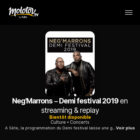
Neg'Marrons – Demi festival 2019
en
streaming & replay
Bientôt disponible
Culture
Concerts
A Sète, la programmation du Demi festival laisse une grande place au rap et au hip-hop. En 2019, les Nèg'Marrons ont investi la scène du théâtre de la Mer pour un concert qui a offert au groupe l'occasion d'interpréter les chansons tirées de son répertoire, constitué au fil de ses cinq albums sortis depuis 1997 et le célèbre "Rue Case Nègres".
Voir plus