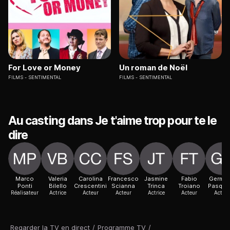
For Love or Money
Un roman de Noël
FILMS
SENTIMENTAL
FILMS
SENTIMENTAL
Au casting dans Je t'aime trop pour te le
dire
Marco
Valeria
Carolina
Francesco
Jasmine
Fabio
Germa
Ponti
Bilello
Crescentini
Scianna
Trinca
Troiano
Pasque
Réalisateur
Actrice
Acteur
Acteur
Actrice
Acteur
Acteur
Regarder la TV en direct
/
Programme TV
/