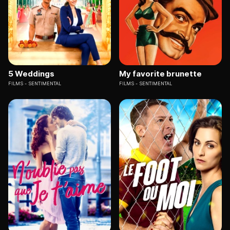
5 Weddings
My favorite brunette
FILMS
SENTIMENTAL
FILMS
SENTIMENTAL