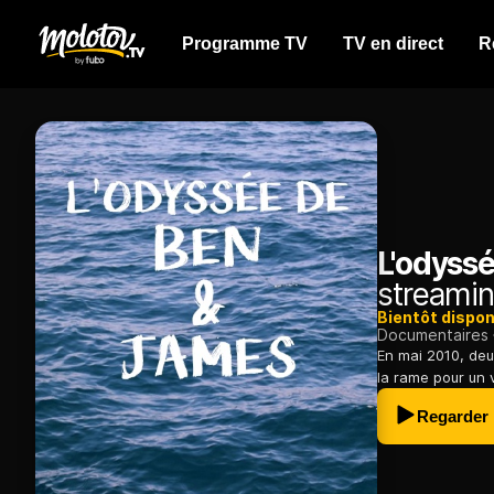
Programme TV
TV en direct
R
L'odyss
streamin
Bientôt dispon
Documentaires
En mai 2010, deu
la rame pour un v
Regarder