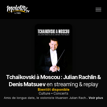
Tchaïkovski à Moscou : Julian Rachlin &
Denis Matsuev
en streaming & replay
Bientôt disponible
Culture
Concerts
Amis de longue date, le violoniste lituanien Julian Rachlin et le pianiste russe Denis Matsuev se retrouvent dans la Grande salle du conservatoire de Moscou pour interpréter le Concerto pour piano n°1 de Tchaïkovski dans une configuration inédite. Julian Rachlin y abandonne exceptionnellement l'archet pour prendre la direction de l'Orchestre national des jeunes de Russie.
Voir plus