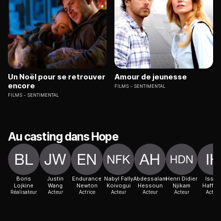
Un Noël pour se retrouver
Amour de jeunesse
encore
FILMS
SENTIMENTAL
FILMS
SENTIMENTAL
Au casting dans Hope
Boris
Justin
Endurance
Nabyl Fally
Abdessalam
Henri Didier
Issa
Lojkine
Wang
Newton
Koivogui
Hessoun
Njikam
Haffo
Réalisateur
Acteur
Actrice
Acteur
Acteur
Acteur
Acteur