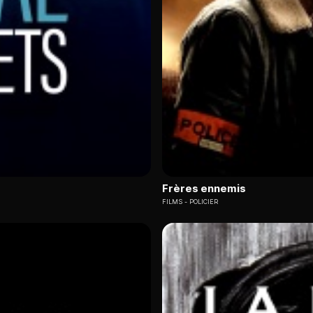
Frères ennemis
FILMS
POLICIER