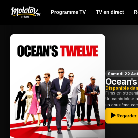
Programme TV
TV en direct
R
Samedi 22 Ao
Ocean's
Disponible da
Films en stream
Un cambrioleur a
un douzième com
Regarder