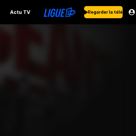
Actu TV
s
Regarder la télé