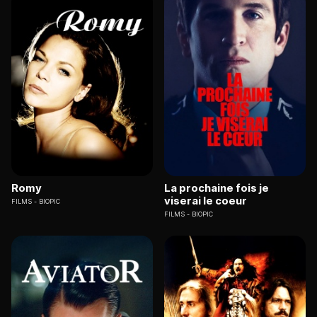
Romy
La prochaine fois je
viserai le coeur
FILMS
BIOPIC
FILMS
BIOPIC