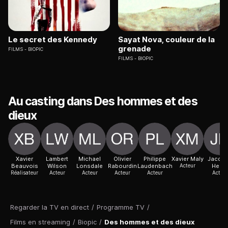
Le secret des Kennedy
Sayat Nova, couleur de la
grenade
FILMS
BIOPIC
FILMS
BIOPIC
Au casting dans Des hommes et des
dieux
Xavier
Lambert
Michael
Olivier
Philippe
Xavier Maly
Jacqu
Beauvois
Wilson
Lonsdale
Rabourdin
Laudenbach
Acteur
Herlin
Réalisateur
Acteur
Acteur
Acteur
Acteur
Acteur
Regarder la TV en direct
/
Programme TV
/
Films en streaming
/
Biopic
/
Des hommes et des dieux