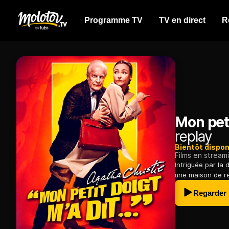
Programme TV
TV en direct
R
Mon petit
replay
Bientôt dispon
Films en stream
Intriguée par la 
une maison de re
Regarder