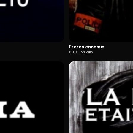
Frères ennemis
FILMS
POLICIER