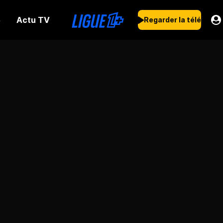
Actu TV
s
Regarder la télé