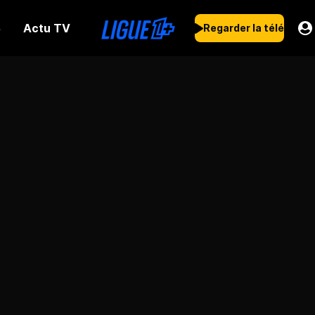
Actu TV
s
Regarder la télé