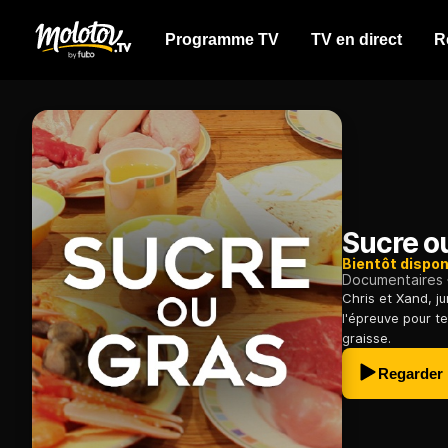
Programme TV
TV en direct
R
Sucre o
Bientôt dispon
Documentaires
Chris et Xand, j
l'épreuve pour te
graisse.
Regarder