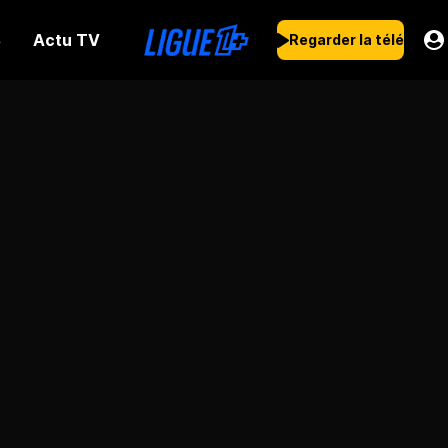
Actu TV
s
Regarder la télé