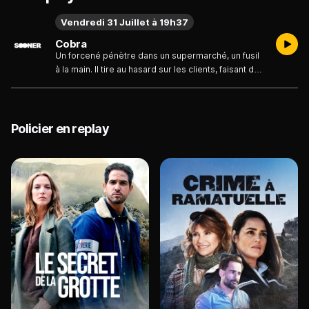
Vendredi 31 Juillet à 19h37
Cobra
Un forcené pénètre dans un supermarché, un fusil
à la main. Il tire au hasard sur les clients, faisant de
nombreuses victimes. Les policiers tétanisés s'en
remettent à leur musculeux collègue, l'inspecteur
Cobretti, dit Cobra, un flic taciturne mal vu de ses
chefs mais terriblement efficace...
Policier en replay