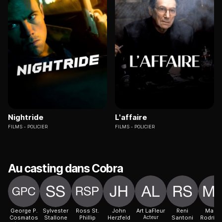
Nightride
L'affaire
FILMS
POLICIER
FILMS
POLICIER
Au casting dans Cobra
George P.
Sylvester
Ross St.
John
Art LaFleur
Reni
Marc
Cosmatos
Stallone
Phillip
Herzfeld
Acteur
Santoni
Rodrígu