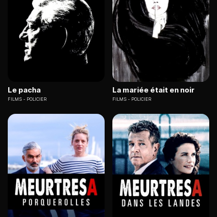
Le pacha
La mariée était en noir
FILMS
POLICIER
FILMS
POLICIER