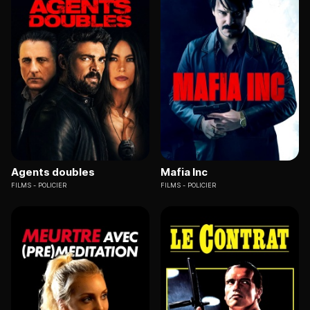
Agents doubles
Mafia Inc
FILMS
POLICIER
FILMS
POLICIER