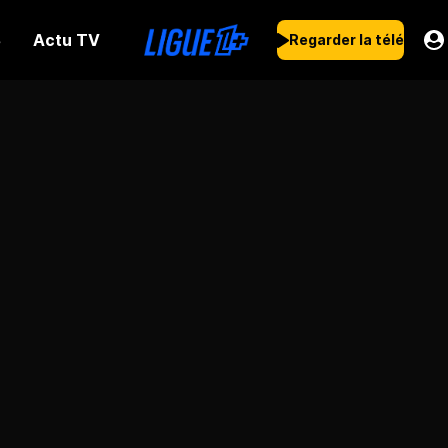
Actu TV
s
Regarder la télé