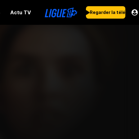
Actu TV
s
Regarder la télé