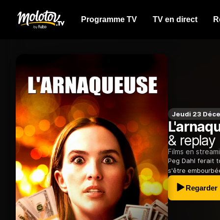
Programme TV
TV en direct
R
Jeudi 23 Déc
L'arnaq
& replay
Films en stream
Peg Dahl ferait t
s'être embourbée
Regarder