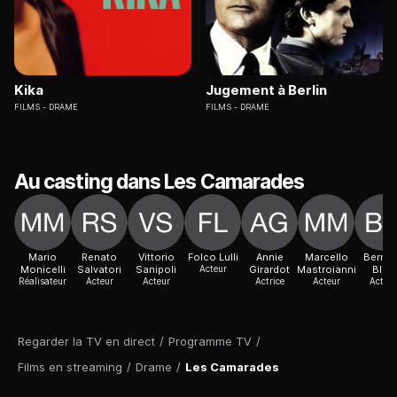
Kika
Jugement à Berlin
FILMS
DRAME
FILMS
DRAME
Au casting dans Les Camarades
Mario
Renato
Vittorio
Folco Lulli
Annie
Marcello
Bernar
Monicelli
Salvatori
Sanipoli
Acteur
Girardot
Mastroianni
Blier
Réalisateur
Acteur
Acteur
Actrice
Acteur
Acteur
Regarder la TV en direct
/
Programme TV
/
Films en streaming
/
Drame
/
Les Camarades