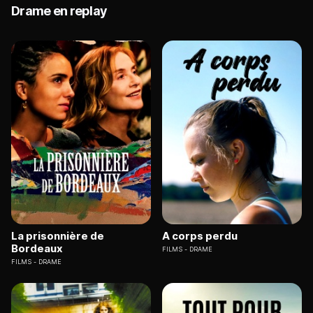
Drame en replay
La prisonnière de
A corps perdu
Bordeaux
FILMS
DRAME
FILMS
DRAME