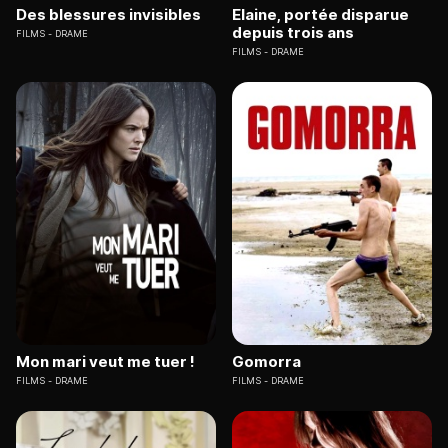
Des blessures invisibles
Elaine, portée disparue
depuis trois ans
FILMS
DRAME
FILMS
DRAME
Mon mari veut me tuer !
Gomorra
FILMS
DRAME
FILMS
DRAME