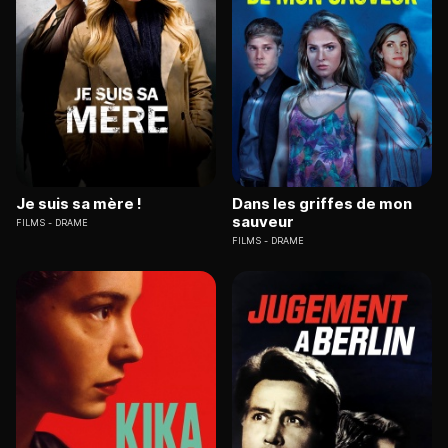
Je suis sa mère !
Dans les griffes de mon
sauveur
FILMS
DRAME
FILMS
DRAME