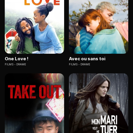
One Love !
Avec ou sans toi
FILMS
DRAME
FILMS
DRAME