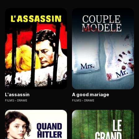
L'assassin
A good mariage
FILMS
DRAME
FILMS
DRAME