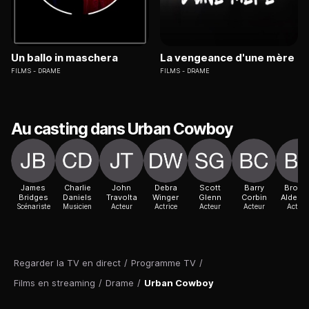
Un ballo in maschera
La vengeance d'une mère
FILMS
DRAME
FILMS
DRAME
Au casting dans Urban Cowboy
James
Charlie
John
Debra
Scott
Barry
Brook
Bridges
Daniels
Travolta
Winger
Glenn
Corbin
Alders
Scénariste
Musicien
Acteur
Actrice
Acteur
Acteur
Actric
Regarder la TV en direct
/
Programme TV
/
Films en streaming
/
Drame
/
Urban Cowboy