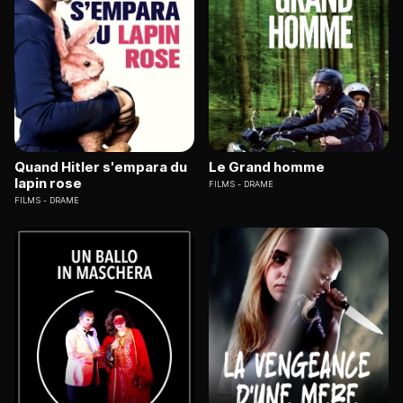
Quand Hitler s'empara du
Le Grand homme
lapin rose
FILMS
DRAME
FILMS
DRAME