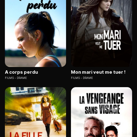
A corps perdu
Mon mari veut me tuer !
FILMS
DRAME
FILMS
DRAME