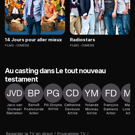
14 Jours pour aller mieux
Radiostars
FILMS
COMÉDIE
FILMS
COMÉDIE
Au casting dans Le tout nouveau
testament
Jaco van
Benoît
Pili Groyne
Catherine
Yolande
François
Marc
Dormael
Poelvoorde
Actrice
Deneuve
Moreau
Damiens
Lorenzi
Réalisateur
Acteur
Actrice
Actrice
Acteur
Acteur
Regarder la TV en direct
/
Programme TV
/