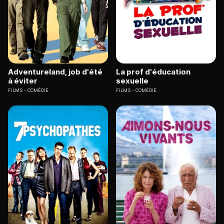
Adventureland, job d'été
La prof d'éducation
à éviter
sexuelle
FILMS
COMÉDIE
FILMS
COMÉDIE