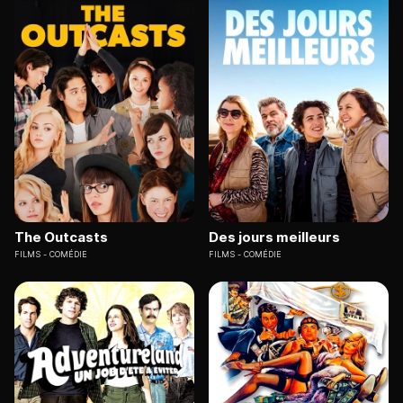
The Outcasts
Des jours meilleurs
FILMS
COMÉDIE
FILMS
COMÉDIE