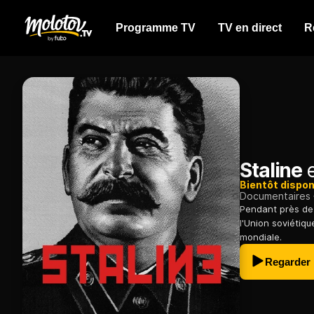
Programme TV
TV en direct
R
Staline
e
Bientôt dispon
Documentaires
Pendant près de 
l'Union soviétiq
mondiale.
Regarder