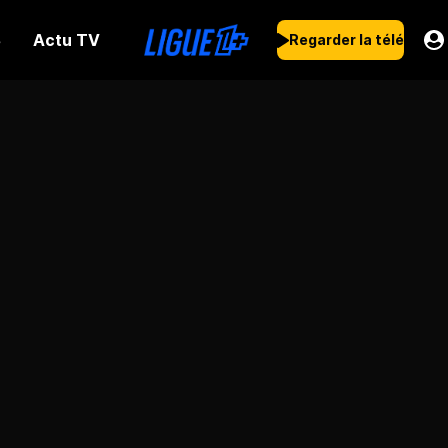
Actu TV
s
Regarder la télé