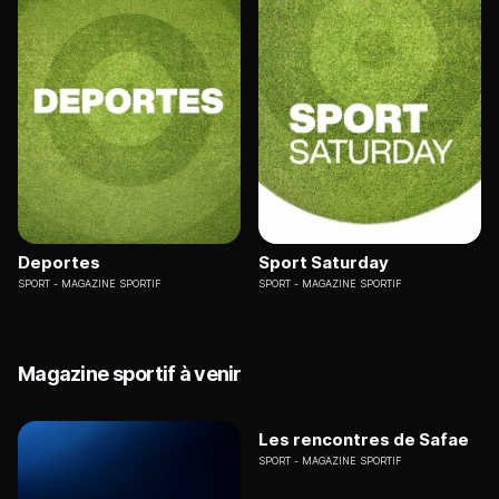
Deportes
Sport Saturday
SPORT
MAGAZINE SPORTIF
SPORT
MAGAZINE SPORTIF
Magazine sportif à venir
Les rencontres de Safae
SPORT
MAGAZINE SPORTIF