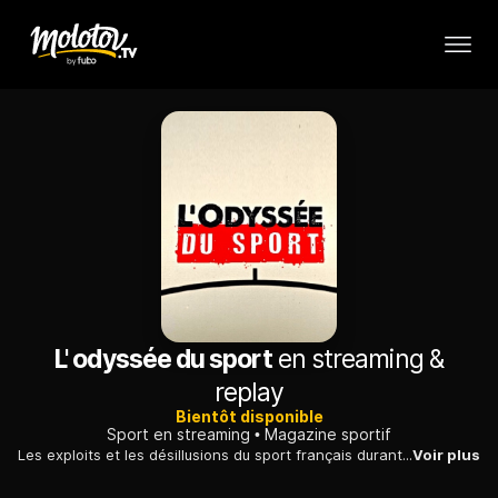
L' odyssée du sport
en streaming &
replay
Bientôt disponible
Sport en streaming
Magazine sportif
Les exploits et les désillusions du sport français durant les Jeux olympiques, au cours de ces trois dernières décennies.
Voir plus