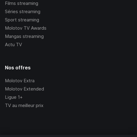
Films streaming
Séries streaming
Sport streaming
Molotov TV Awards
Mangas streaming
Actu TV
Nos offres
Molotov Extra
Molotov Extended
Ligue 1+
TV au meilleur prix