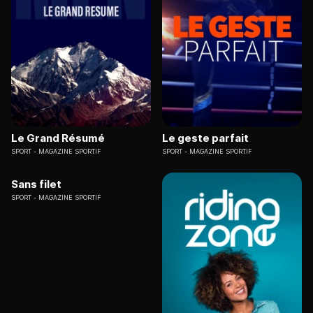
Le Grand Résumé
Le geste parfait
SPORT
MAGAZINE SPORTIF
SPORT
MAGAZINE SPORTIF
Sans filet
SPORT
MAGAZINE SPORTIF