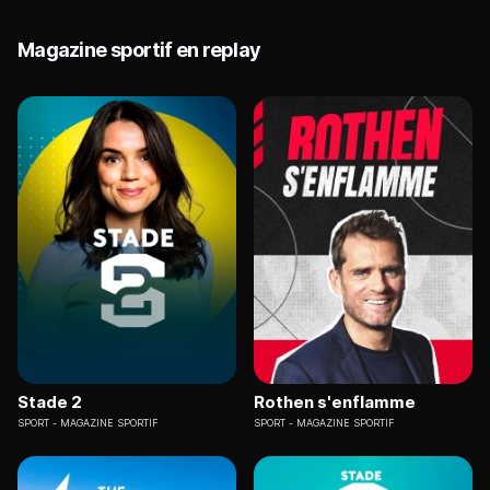
Magazine sportif en replay
Stade 2
Rothen s'enflamme
SPORT
MAGAZINE SPORTIF
SPORT
MAGAZINE SPORTIF