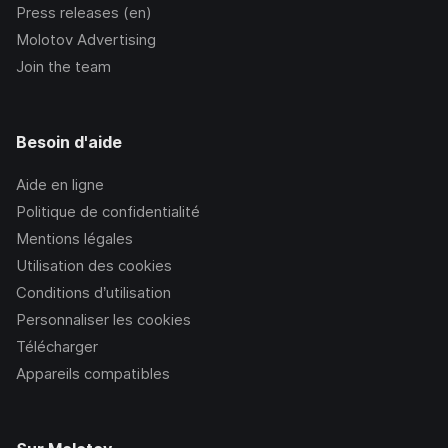
Press releases (en)
Molotov Advertising
Join the team
Besoin d'aide
Aide en ligne
Politique de confidentialité
Mentions légales
Utilisation des cookies
Conditions d’utilisation
Personnaliser les cookies
Télécharger
Appareils compatibles