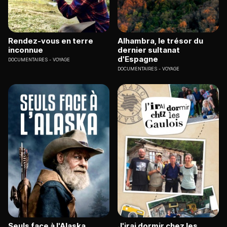
Rendez-vous en terre
Alhambra, le trésor du
inconnue
dernier sultanat
d'Espagne
DOCUMENTAIRES
VOYAGE
DOCUMENTAIRES
VOYAGE
Seuls face à l'Alaska
J'irai dormir chez les