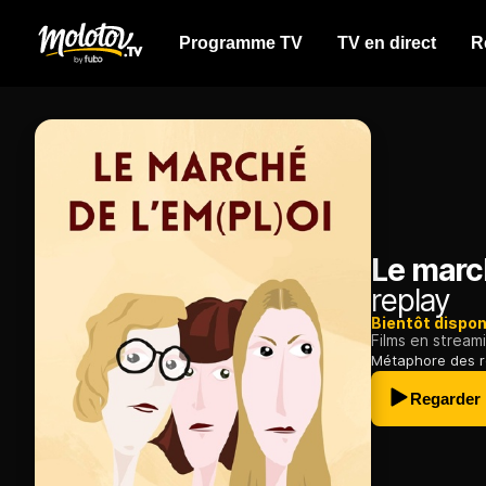
Programme TV
TV en direct
R
Le march
replay
Bientôt dispon
Films en stream
Métaphore des re
Regarder