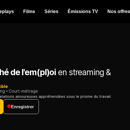
eplays
Films
Séries
Émissions TV
Nos offre
é de l'em(pl)oi
en streaming &
ible
ing
Court-métrage
lations amoureuses appréhendées sous le prisme du travail.
Enregistrer