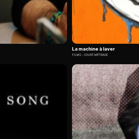
La machine à laver
FILMS
COURT-MÉTRAGE