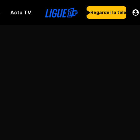
Actu TV
s
Regarder la télé