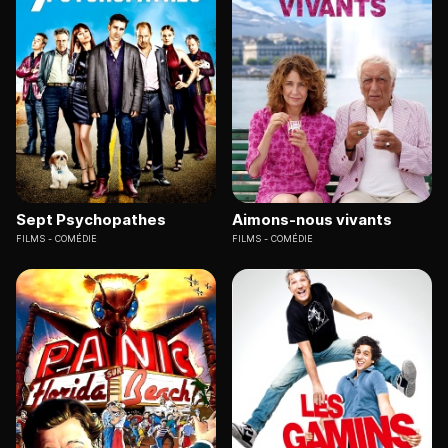
Sept Psychopathes
Aimons-nous vivants
FILMS
COMÉDIE
FILMS
COMÉDIE