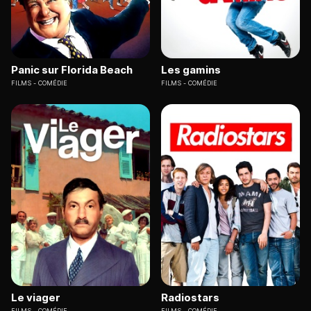
Panic sur Florida Beach
Les gamins
FILMS
COMÉDIE
FILMS
COMÉDIE
Le viager
Radiostars
FILMS
COMÉDIE
FILMS
COMÉDIE