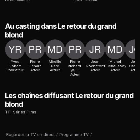
Au casting dans Le retour du grand
blond
Yves
Pierre
Mireille
Pierre
Jean
Michel
Jean
Robert
Richard
Darc
Richard-
Rochefort
Duchaussoy
Carme
Réalisateur
Acteur
Actrice
Willm
Acteur
Acteur
Acteur
Acteur
Les chaînes diffusant Le retour du grand
blond
TF1 Séries Films
Regarder la TV en direct
/
Programme TV
/