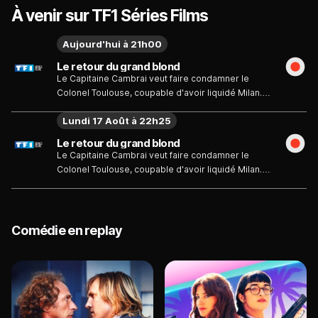
À venir sur TF1 Séries Films
Aujourd'hui à 21h00
Le retour du grand blond
Le Capitaine Cambrai veut faire condamner le
Colonel Toulouse, coupable d'avoir liquidé Milan.
Pour cela, il doit démontrer que le Grand Blond n'a
Lundi 17 Août à 22h25
jamais été un espion, tandis que Toulouse doit
prouver le contraire...
Le retour du grand blond
Le Capitaine Cambrai veut faire condamner le
Colonel Toulouse, coupable d'avoir liquidé Milan.
Pour cela, il doit démontrer que le Grand Blond n'a
jamais été un espion, tandis que Toulouse doit
prouver le contraire...
Comédie en replay