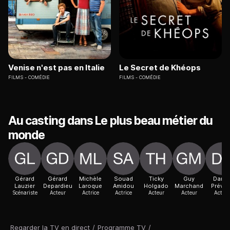
Venise n'est pas en Italie
Le Secret de Khéops
FILMS
COMÉDIE
FILMS
COMÉDIE
Au casting dans Le plus beau métier du
monde
Gérard
Gérard
Michèle
Souad
Ticky
Guy
Danie
Lauzier
Depardieu
Laroque
Amidou
Holgado
Marchand
Prévos
Scénariste
Acteur
Actrice
Actrice
Acteur
Acteur
Acteur
Regarder la TV en direct
/
Programme TV
/