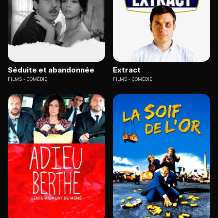
Séduite et abandonnée
Extract
FILMS
COMÉDIE
FILMS
COMÉDIE